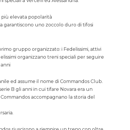
i speciali a Vercelli ed Alessandria.
re più elevata popolarità
a garantiscono uno zoccolo duro di tifosi
rimo gruppo organizzato: i Fedelissimi, attivi
elissimi organizzano treni speciali per seguire
 anni
iovanile ed assume il nome di Commandos Club.
rie B gli anni in cui tifare Novara era un
a, i Commandos accompagnano la storia del
saria.
ndos riuscirono a riempire un treno con oltre