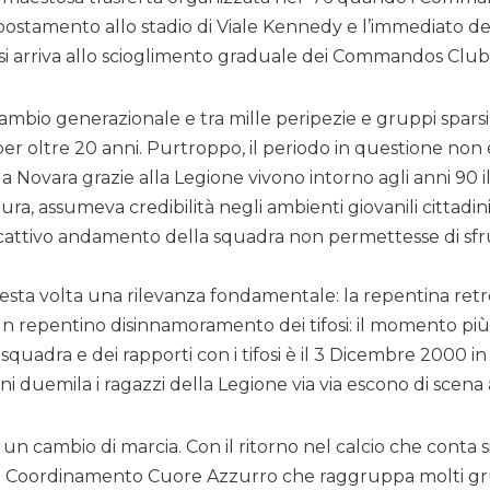
postamento allo stadio di Viale Kennedy e l’immediato dec
e, si arriva allo scioglimento graduale dei Commandos Club
mbio generazionale e tra mille peripezie e gruppi sparsi, 
 oltre 20 anni. Purtroppo, il periodo in questione non è 
s a Novara grazie alla Legione vivono intorno agli anni 90 
tura, assumeva credibilità negli ambienti giovanili cittad
l cattivo andamento della squadra non permettesse di sfr
uesta volta una rilevanza fondamentale: la repentina r
un repentino disinnamoramento dei tifosi: il momento pi
adra e dei rapporti con i tifosi è il 3 Dicembre 2000 i
duemila i ragazzi della Legione via via escono di scena a
 un cambio di marcia. Con il ritorno nel calcio che conta s
e il Coordinamento Cuore Azzurro che raggruppa molti gru