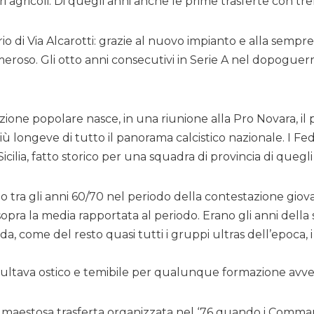
i agricoli. Di quegli anni anche le prime trasferte con tren
torio di Via Alcarotti: grazie al nuovo impianto e alla semp
eroso. Gli otto anni consecutivi in Serie A nel dopoguerr
ione popolare nasce, in una riunione alla Pro Novara, il p
iù longeve di tutto il panorama calcistico nazionale. I Fed
icilia, fatto storico per una squadra di provincia di quegli
lo tra gli anni 60/70 nel periodo della contestazione g
pra la media rapportata al periodo. Erano gli anni della se
da, come del resto quasi tutti i gruppi ultras dell’epoc
risultava ostico e temibile per qualunque formazione avver
 la maestosa trasferta organizzata nel ‘76 quando i Comma