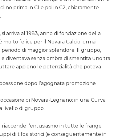
lino prima in C1 e poi in C2, chiaramente
.
si arriva al 1983, anno di fondazione della
molto felice per il Novara Calcio, ormai
il periodo di maggior splendore. Il gruppo,
ini e diventava senza ombra di smentita uno tra
uttare appieno le potenzialità che poteva
etrocessione dopo l’agognata promozione
ù
n occasione di Novara-Legnano: in una Curva
 livello di gruppo.
i riaccende l’entusiasmo in tutte le frange
ppi di tifosi storici (e conseguentemente in