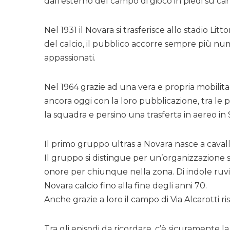
dall’esterno del campo di gioco in piedi su carr
Nel 1931 il Novara si trasferisce allo stadio Lit
del calcio, il pubblico accorre sempre più num
appassionati.
Nel 1964 grazie ad una vera e propria mobilitaz
ancora oggi con la loro pubblicazione, tra le p
la squadra e persino una trasferta in aereo in S
Il primo gruppo ultras a Novara nasce a caval
Il gruppo si distingue per un’organizzazione so
onore per chiunque nella zona. Di indole ruvi
Novara calcio fino alla fine degli anni 70.
Anche grazie a loro il campo di Via Alcarotti 
Tra gli episodi da ricordare, c’è sicuramente