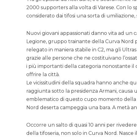
2000 supporters alla volta di Varese. Con lo s
considerato dai tifosi una sorta di umiliazion
Nuovi giovani appassionati danno vita ad un ca
Legione, gruppo trainante della Curva Nord per
relegato in maniera stabile in C2, ma gli Ultra
grazie alle persone che ne costituivano l’ossa
i più importanti della categoria nonostante i
offrire la città.
Le vicissitudini della squadra hanno anche q
raggiunta sotto la presidenza Armani, causa 
emblematico di questo cupo momento della squ
Nord deserta campeggia una bara. A metà anni 
Occorre un salto di quasi 10 anni per rivedere
della tifoseria, non solo in Curva Nord. Nasc