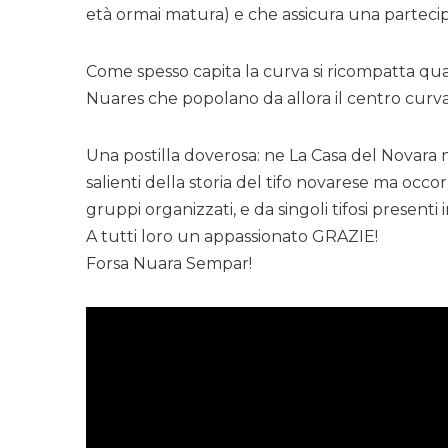
età ormai matura) e che assicura una partecipaz
Come spesso capita la curva si ricompatta quan
Nuares che popolano da allora il centro curva e
Una postilla doverosa: ne La Casa del Novara n
salienti della storia del tifo novarese ma occo
gruppi organizzati, e da singoli tifosi presenti
A tutti loro un appassionato GRAZIE!
Forsa Nuara Sempar!